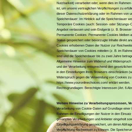
Nutzbarkeit) verarbeitet oder, wenn dies im Rahmen d
ist, um unsere vertraglichen Verpflichtungen zu erf
dieser Datenschutzerklärung oder im Rahmen von un
Speicherdauer: Im Hinblick auf die Speicherdauer we
Temporäre Cookies (auch: Session- oder Sitzungs-C
Angebot verlassen und sein Endgerät (z. B. Browser 
Permanente Cookies: Permanente Cookies bleiben au
Status gespeichert oder bevorzugte Inhalte direkt a
Cookies erhobenen Daten der Nutzer zur Reichweite
Speicherdauer von Cookies mitteilen (z. B. im Rahm
sind und die Speicherdauer bis zu zwei Jahre betrag
Allgemeine Hinweise zum Widerruf und Widerspruch (
und der Verarbeitung entsprechend den gesetzlich
in den Einstellungen ihres Browsers einschränken (w
Widerspruch gegen die Verwendung von Cookies zu O
https://www.youronlinechoices.com/ erklärt werden.
Rechtsgrundlagen: Berechtigte Interessen (Art. 6 Abs. 
Weitere Hinweise zu Verarbeitungsprozessen, Ve
Verarbeitung von Cookie-Daten auf Grundlage einer E
Rahmen die Einwilligungen der Nutzer in den Einsa
genannten Verarbeitungen und Anbieter eingeholt sow
Einwilligungserklärung gespeichert, um deren Abfrag
Verpflichtung nachweisen zu können. Die Speicherung