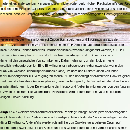
adet eines anderweitigen verwaltungsrechtlichen oder gerichtlichen Rechtsbehelfs das Rec
ere in dem Mitgliedstaat ihres gewöhnlichen Aufenthaltsorts, ihres Arbeitsplatzes oder des
cht sind, dass die Verarbeitung der Sie betreffenden personenbezogenen Daten gegen die
chervermerke, die Informationen auf Endgeräten speichern und Informationen aus den
inem Nutzerkonto, einen Warenkorbinhalt in einem E-Shop, die aufgerufenen Inhalte oder
hern. Cookies können ferner zu unterschiedlichen Zwecken eingesetzt werden, z. B. zu
fort von Onlineangeboten sowie der Erstellung von Analysen der Besucherströme.
klang mit den gesetzlichen Vorschriften ein. Daher holen wir von den Nutzern eine
tzlich nicht gefordert ist. Eine Einwilligung ist insbesondere nicht notwendig, wenn das
 auch von Cookies, unbedingt erforderlich sind, um dem den Nutzern einen von ihnen
ser Onlineangebot) zur Verfügung zu stellen. Zu den unbedingt erforderlichen Cookies gehö
e und Lauffähigkeit des Onlineangebotes , dem Lastausgleich, der Sicherheit, der Speicherun
r oder ähnlichen mit der Bereitstellung der Haupt- und Nebenfunktionen des von den Nutzer
wecken dienen. Die widerrufliche Einwilligung wird gegenüber den Nutzern deutlich
eweiligen Cookie-Nutzung.
ndlagen:
Auf welcher datenschutzrechtlichen Rechtsgrundlage wir die personenbezogenen
ngt davon ab, ob wir Nutzer um eine Einwilligung bitten. Falls die Nutzer einwilligen, ist die
ärte Einwilligung. Andernfalls werden die mithilfe von Cookies verarbeiteten Daten auf
n einem betriebswirtschaftlichen Betrieb unseres Onlineangebotes und Verbesserung seiner