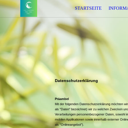
STARTSEITE
INFORM
Datenschutzerklärung
Präambel
Mit der folgenden Datenschutzerklärung möchten wir
als "Daten" bezeichnet) wir zu welchen Zwecken und 
Verarbeitungen personenbezogener Daten, sowohl im
mobilen Applikationen sowie innerhalb externer Onl
als "Onlineangebot").