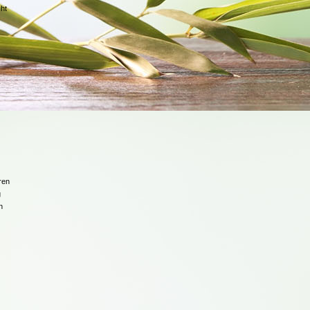
ht
ren
g
n