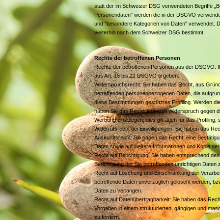
statt der im Schweizer DSG verwendeten Begriffe „
Personendaten" werden die in der DSGVO verwendete
und "besondere Kategorien von Daten" verwendet. D
weiterhin nach dem Schweizer DSG bestimmt.
Rechte der betroffenen Personen
Rechte der betroffenen Personen aus der DSGVO: I
aus Art. 15 bis 21 DSGVO ergeben:
Widerspruchsrecht: Sie haben das Recht, aus Gründen
betreffenden personenbezogenen Daten, die aufgrund v
diese Bestimmungen gestütztes Profiling. Werden di
haben Sie das Recht, jederzeit Widerspruch gegen 
Werbung einzulegen; dies gilt auch für das Profiling,
Widerrufsrecht bei Einwilligungen: Sie haben das Recht
Auskunftsrecht: Sie haben das Recht, eine Bestätigu
Daten sowie auf weitere Informationen und Kopie de
Recht auf Berichtigung: Sie haben entsprechend den 
Berichtigung der Sie betreffenden unrichtigen Daten 
Recht auf Löschung und Einschränkung der Verarbei
betreffende Daten unverzüglich gelöscht werden, bz
Daten zu verlangen.
Recht auf Datenübertragbarkeit: Sie haben das Recht
Vorgaben in einem strukturierten, gängigen und mas
zu fordern.