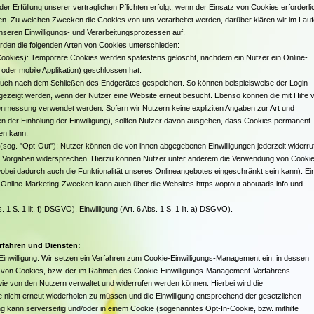
er Erfüllung unserer vertraglichen Pflichten erfolgt, wenn der Einsatz von Cookies erforderli
üllen. Zu welchen Zwecken die Cookies von uns verarbeitet werden, darüber klären wir im Lau
seren Einwilligungs- und Verarbeitungsprozessen auf.
rden die folgenden Arten von Cookies unterschieden:
ookies): Temporäre Cookies werden spätestens gelöscht, nachdem ein Nutzer ein Online-
oder mobile Applikation) geschlossen hat.
ch nach dem Schließen des Endgerätes gespeichert. So können beispielsweise der Login-
ngezeigt werden, wenn der Nutzer eine Website erneut besucht. Ebenso können die mit Hilfe 
nmessung verwendet werden. Sofern wir Nutzern keine expliziten Angaben zur Art und
en der Einholung der Einwilligung), sollten Nutzer davon ausgehen, dass Cookies permanent
en kann.
sog. "Opt-Out"): Nutzer können die von ihnen abgegebenen Einwilligungen jederzeit widerru
en Vorgaben widersprechen. Hierzu können Nutzer unter anderem die Verwendung von Cooki
obei dadurch auch die Funktionalität unseres Onlineangebotes eingeschränkt sein kann). Ei
nline-Marketing-Zwecken kann auch über die Websites https://optout.aboutads.info und
1 S. 1 lit. f) DSGVO). Einwilligung (Art. 6 Abs. 1 S. 1 lit. a) DSGVO).
rfahren und Diensten:
inwilligung: Wir setzen ein Verfahren zum Cookie-Einwilligungs-Management ein, in dessen
tz von Cookies, bzw. der im Rahmen des Cookie-Einwilligungs-Management-Verfahrens
ie von den Nutzern verwaltet und widerrufen werden können. Hierbei wird die
e nicht erneut wiederholen zu müssen und die Einwilligung entsprechend der gesetzlichen
 kann serverseitig und/oder in einem Cookie (sogenanntes Opt-In-Cookie, bzw. mithilfe