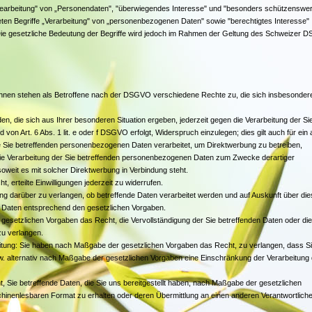
Bearbeitung" von „Personendaten", "überwiegendes Interesse" und "besonders schützenswer
n Begriffe „Verarbeitung" von „personenbezogenen Daten" sowie "berechtigtes Interesse"
ie gesetzliche Bedeutung der Begriffe wird jedoch im Rahmen der Geltung des Schweizer 
hnen stehen als Betroffene nach der DSGVO verschiedene Rechte zu, die sich insbesonder
, die sich aus Ihrer besonderen Situation ergeben, jederzeit gegen die Verarbeitung der Si
on Art. 6 Abs. 1 lit. e oder f DSGVO erfolgt, Widerspruch einzulegen; dies gilt auch für ein 
e Sie betreffenden personenbezogenen Daten verarbeitet, um Direktwerbung zu betreiben,
die Verarbeitung der Sie betreffenden personenbezogenen Daten zum Zwecke derartiger
 soweit es mit solcher Direktwerbung in Verbindung steht.
, erteilte Einwilligungen jederzeit zu widerrufen.
ng darüber zu verlangen, ob betreffende Daten verarbeitet werden und auf Auskunft über di
r Daten entsprechend den gesetzlichen Vorgaben.
gesetzlichen Vorgaben das Recht, die Vervollständigung der Sie betreffenden Daten oder die
zu verlangen.
tung: Sie haben nach Maßgabe der gesetzlichen Vorgaben das Recht, zu verlangen, dass S
w. alternativ nach Maßgabe der gesetzlichen Vorgaben eine Einschränkung der Verarbeitung 
, Sie betreffende Daten, die Sie uns bereitgestellt haben, nach Maßgabe der gesetzlichen
chinenlesbaren Format zu erhalten oder deren Übermittlung an einen anderen Verantwortlich