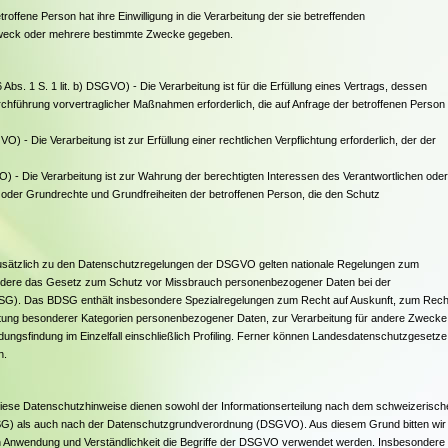
etroffene Person hat ihre Einwilligung in die Verarbeitung der sie betreffenden
Zweck oder mehrere bestimmte Zwecke gegeben.
 Abs. 1 S. 1 lit. b) DSGVO) - Die Verarbeitung ist für die Erfüllung eines Vertrags, dessen
urchführung vorvertraglicher Maßnahmen erforderlich, die auf Anfrage der betroffenen Person
GVO) - Die Verarbeitung ist zur Erfüllung einer rechtlichen Verpflichtung erforderlich, der der
GVO) - Die Verarbeitung ist zur Wahrung der berechtigten Interessen des Verantwortlichen oder
sen oder Grundrechte und Grundfreiheiten der betroffenen Person, die den Schutz
Zusätzlich zu den Datenschutzregelungen der DSGVO gelten nationale Regelungen zum
ondere das Gesetz zum Schutz vor Missbrauch personenbezogener Daten bei der
G). Das BDSG enthält insbesondere Spezialregelungen zum Recht auf Auskunft, zum Rech
tung besonderer Kategorien personenbezogener Daten, zur Verarbeitung für andere Zwecke
dungsfindung im Einzelfall einschließlich Profiling. Ferner können Landesdatenschutzgesetze
n.
se Datenschutzhinweise dienen sowohl der Informationserteilung nach dem schweizerisch
) als auch nach der Datenschutzgrundverordnung (DSGVO). Aus diesem Grund bitten wir 
en Anwendung und Verständlichkeit die Begriffe der DSGVO verwendet werden. Insbesondere