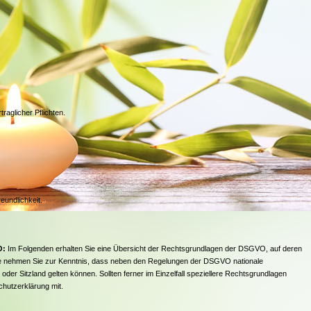
raglicher Pflichten.
eundlichkeit.
O:
Im Folgenden erhalten Sie eine Übersicht der Rechtsgrundlagen der DSGVO, auf deren
te nehmen Sie zur Kenntnis, dass neben den Regelungen der DSGVO nationale
r Sitzland gelten können. Sollten ferner im Einzelfall speziellere Rechtsgrundlagen
chutzerklärung mit.