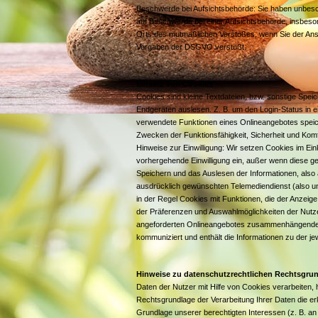
Beschwerde bei Aufsichtsbehörde: Sie haben unbesch
auf Beschwerde bei einer Aufsichtsbehörde, insbesond
Orts des mutmaßlichen Verstoßes, wenn Sie der Ansi
Vorgaben der DSGVO verstößt.
Einsatz von Cookies
Cookies sind kleine Textdateien, bzw. sonstige Spei
Endgeräten auslesen. Z. B. um den Login-Status in e
verwendete Funktionen eines Onlineangebotes speic
Zwecken der Funktionsfähigkeit, Sicherheit und Kom
Hinweise zur Einwilligung: Wir setzen Cookies im Ein
vorhergehende Einwilligung ein, außer wenn diese gese
Speichern und das Auslesen der Informationen, also
ausdrücklich gewünschten Telemediendienst (also un
in der Regel Cookies mit Funktionen, die der Anzeig
der Präferenzen und Auswahlmöglichkeiten der Nutze
angeforderten Onlineangebotes zusammenhängenden Z
kommuniziert und enthält die Informationen zu der j
Hinweise zu datenschutzrechtlichen Rechtsgru
Daten der Nutzer mit Hilfe von Cookies verarbeiten, hä
Rechtsgrundlage der Verarbeitung Ihrer Daten die erkl
Grundlage unserer berechtigten Interessen (z. B. a