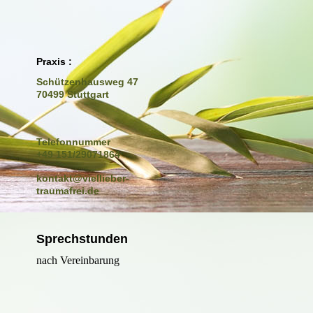
Praxis :
Schützenhausweg 47
70499 Stuttgart
Telefonnummer
+49 151/29071864
kontakt@viellieber-
traumafrei.de
Sprechstunden
nach Vereinbarung