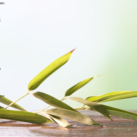
ben
;
s
ern
n,