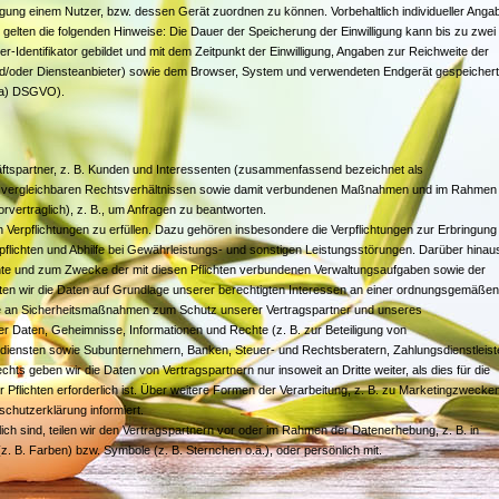
ligung einem Nutzer, bzw. dessen Gerät zuordnen zu können. Vorbehaltlich individueller Anga
elten die folgenden Hinweise: Die Dauer der Speicherung der Einwilligung kann bis zu zwei
-Identifikator gebildet und mit dem Zeitpunkt der Einwilligung, Angaben zur Reichweite der
und/oder Diensteanbieter) sowie dem Browser, System und verwendeten Endgerät gespeichert
t. a) DSGVO).
äftspartner, z. B. Kunden und Interessenten (zusammenfassend bezeichnet als
nd vergleichbaren Rechtsverhältnissen sowie damit verbundenen Maßnahmen und im Rahmen
rvertraglich), z. B., um Anfragen zu beantworten.
n Verpflichtungen zu erfüllen. Dazu gehören insbesondere die Verpflichtungen zur Erbringung
spflichten und Abhilfe bei Gewährleistungs- und sonstigen Leistungsstörungen. Darüber hinau
hte und zum Zwecke der mit diesen Pflichten verbundenen Verwaltungsaufgaben sowie der
ten wir die Daten auf Grundlage unserer berechtigten Interessen an einer ordnungsgemäßen
ie an Sicherheitsmaßnahmen zum Schutz unserer Vertragspartner und unseres
r Daten, Geheimnisse, Informationen und Rechte (z. B. zur Beteiligung von
sdiensten sowie Subunternehmern, Banken, Steuer- und Rechtsberatern, Zahlungsdienstleist
s geben wir die Daten von Vertragspartnern nur insoweit an Dritte weiter, als dies für die
 Pflichten erforderlich ist. Über weitere Formen der Verarbeitung, z. B. zu Marketingzwecke
chutzerklärung informiert.
ch sind, teilen wir den Vertragspartnern vor oder im Rahmen der Datenerhebung, z. B. in
 B. Farben) bzw. Symbole (z. B. Sternchen o.ä.), oder persönlich mit.