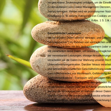
vergleichbarer Technologien) erfolgen, um die Einwil
zu den Anbietern von Cookie-Management-Diensten, g
Jahren betragen. Hierbei wird ein pseudonymer Nutzer
Einwilligung (z. B. welche Kategorien von Cookies 
Rechtsgrundlagen: Einwilligung (Art. 6 Abs. 1 S. 1 li
Geschäftliche Leistungen
Wir verarbeiten Daten unserer Vertrags- und Gesch
"Vertragspartner") im Rahmen von vertraglichen u
der Kommunikation mit den Vertragspartnern (oder vo
Wir verarbeiten diese Daten, um unsere vertragliche
der vereinbarten Leistungen, etwaige Aktualisierung
verarbeiten wir die Daten zur Wahrung unserer Rec
Unternehmensorganisation. Darüber hinaus verarbei
und betriebswirtschaftlichen Geschäftsführung sow
Geschäftsbetriebes vor Missbrauch, Gefährdung ihre
Telekommunikations-, Transport- und sonstigen Hilf
oder Finanzbehörden). Im Rahmen des geltenden Recht
vorgenannten Zwecke oder zur Erfüllung gesetzlicher
werden die Vertragspartner im Rahmen dieser Datens
Welche Daten für die vorgenannten Zwecke erforderli
Onlineformularen, durch besondere Kennzeichnung (z.