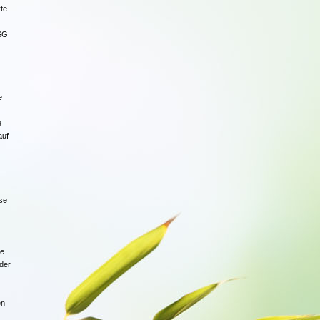
te
DSG
e
e
auf
ese
ie
der
en