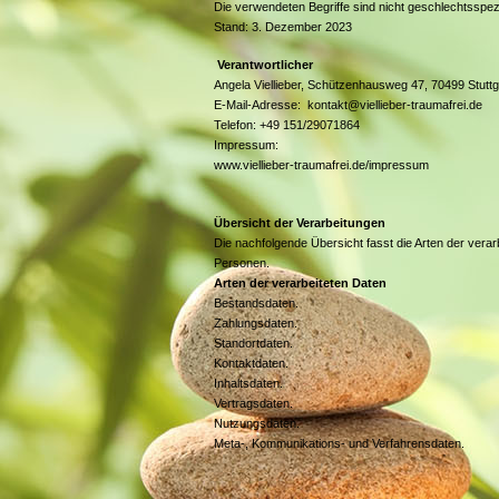
Die verwendeten Begriffe sind nicht geschlechtsspezi
Stand: 3. Dezember 2023
Verantwortlicher
Angela Viellieber, Schützenhausweg 47, 70499 Stutt
E-Mail-Adresse: kontakt@viellieber-traumafrei.de
Telefon: +49 151/29071864
Impressum:
www.viellieber-traumafrei.de/impressum
Übersicht der Verarbeitungen
Die nachfolgende Übersicht fasst die Arten der vera
Personen.
Arten der verarbeiteten Daten
Bestandsdaten.
Zahlungsdaten.
Standortdaten.
Kontaktdaten.
Inhaltsdaten.
Vertragsdaten.
Nutzungsdaten.
Meta-, Kommunikations- und Verfahrensdaten.