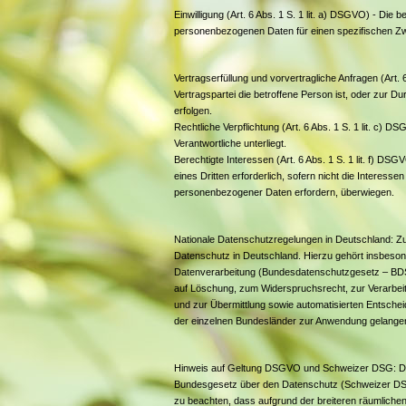
Einwilligung (Art. 6 Abs. 1 S. 1 lit. a) DSGVO) - Die b
personenbezogenen Daten für einen spezifischen 
Vertragserfüllung und vorvertragliche Anfragen (Art. 6
Vertragspartei die betroffene Person ist, oder zur D
erfolgen.
Rechtliche Verpflichtung (Art. 6 Abs. 1 S. 1 lit. c) DS
Verantwortliche unterliegt.
Berechtigte Interessen (Art. 6 Abs. 1 S. 1 lit. f) DS
eines Dritten erforderlich, sofern nicht die Interes
personenbezogener Daten erfordern, überwiegen.
Nationale Datenschutzregelungen in Deutschland: 
Datenschutz in Deutschland. Hierzu gehört insbes
Datenverarbeitung (Bundesdatenschutzgesetz – BDS
auf Löschung, zum Widerspruchsrecht, zur Verarbei
und zur Übermittlung sowie automatisierten Entschei
der einzelnen Bundesländer zur Anwendung gelange
Hinweis auf Geltung DSGVO und Schweizer DSG: Die
Bundesgesetz über den Datenschutz (Schweizer DSG
zu beachten, dass aufgrund der breiteren räumlich