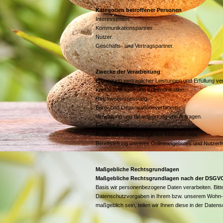
Kategorien betroffener Personen
Interessenten.
Kommunikationspartner.
Nutzer.
Geschäfts- und Vertragspartner.
Zwecke der Verarbeitung
Erbringung vertraglicher Leistungen und Erfüllung vert
Kontaktanfragen und Kommunikation.
Reichweitenmessung.
Büro- und Organisationsverfahren.
Verwaltung und Beantwortung von Anfragen.
Feedback.
Profile mit nutzerbezogenen Informationen.
Bereitstellung unseres Onlineangebotes und Nutzerfr
Maßgebliche Rechtsgrundlagen
Maßgebliche Rechtsgrundlagen nach der DSGV
Basis wir personenbezogene Daten verarbeiten. Bit
Datenschutzvorgaben in Ihrem bzw. unserem Wohn- ode
maßgeblich sein, teilen wir Ihnen diese in der Datens