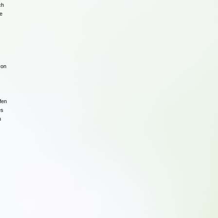
ch
fe
von
fen
es
n