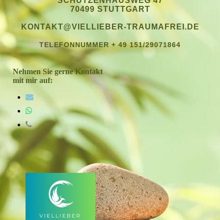
SCHÜTZENHAUSWEG 47
70499 STUTTGART
KONTAKT@VIELLIEBER-TRAUMAFREI.DE
TELEFONNUMMER + 49 151/29071864
Nehmen Sie gerne Kontakt
mit mir auf: