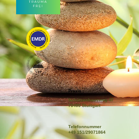
Praxis :
Schützenhausweg 47
70499 Stuttgart
Telefonnummer
+49 151/29071864