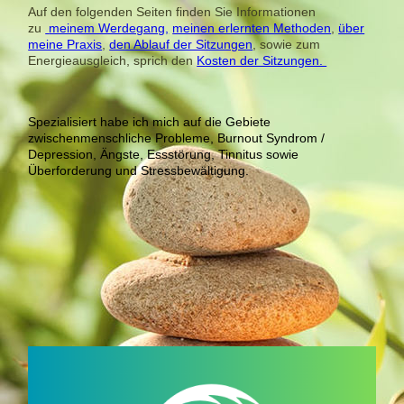
Auf den folgenden Seiten finden Sie Informationen
zu
meinem Werdegang,
meinen erlernten Methoden
,
über
meine Praxis
,
den Ablauf der Sitzungen
, sowie zum
Energieausgleich, sprich den
Kosten der Sitzungen.
Spezialisiert habe ich mich auf die Gebiete
zwischenmenschliche Probleme, Burnout Syndrom /
Depression, Ängste, Essstörung, Tinnitus sowie
Überforderung und Stressbewältigung.